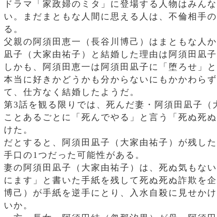
ドラマ「家政婦のミタ」に登場する人物はみんな
い。まだまともな人間に思える人は、不倫相手の
る。
父親の阿須田恵一（長谷川博己）はまともな人か
凪子（大家由祐子）と結婚した理由は阿須田凪子
しかも、阿須田恵一は阿須田凪子に「堕ろせ」と
本当に好きかどうかも分からないにもかかわらず
て、仕方なく結婚したようだ。
第3話を観る限りでは、死んだ妻・阿須田凪子（
ことあるごとに「死んでやる」と言う「死ぬ死ぬ
けた。
だとすると、阿須田凪子（大家由祐子）が残した
手口の1つだった可能性がある。
妻の阿須田凪子（大家由祐子）は、死ぬ気もない
にます」と書いた手紙を残して死ぬ死ぬ詐欺を企
博己）が手紙を逆手にとり、入水自殺に見せかけ
いか。