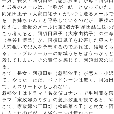
一方、長女・阿須田結（忽那汐里）が母・阿須田
た最後のメールは、呼称が「結」となっていた。
阿須田凪子（大家由祐子）がいつも送るメールで
を「お姉ちゃん」と呼称しているのだが、最後の
ゆえに、最後のメールは第3者が阿須田結に送っ
こう考えると、阿須田凪子（大家由祐子）の生命
（長谷川博己）が、阿須田凪子を殺害した犯人と
大穴狙いで犯人を予想するのであれば、結城うら
る。トラブルメーカーの結城うららはうっかりと
殺してしまい、その責任を感じて、阿須田家の世
る。
さて、長女・阿須田結（忽那汐里）が恋人・小沢
て、やった。ただ、ベッドシーンは無く、阿須田
で、ミスリードかもしれない。
忽那汐里はドラマ「名探偵コナン」で毛利蘭を演
ラマ「家政婦のミタ」の忽那汐里を観てると、や
さて、家政婦の三田灯（松嶋菜々子）と次女・阿
に入ったのだが、入浴シーンは無かった。