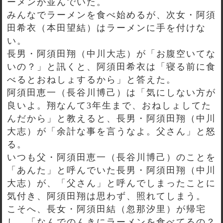
ーメンが並んでいた。
みんなでラーメンを食べ始めるが、次女・阿須
田希衣（本田望結）はラーメンに手を付けな
い。
長男・阿須田翔（中川大志）が「お腹空いてな
いの？」と訊くと、阿須田希衣は「寝る前に食
べるとおねしょするから」と答えた。
阿須田恵一（長谷川博己）は「気にしない方が
良いよ。翔なんて3年生まで、おねしょしてた
んだから」と教えると、長男・阿須田翔（中川
大志）が「余計な事を言うなよ。父さん」と怒
る。
いつも父・阿須田恵一（長谷川博己）のことを
「あんた」と呼んでいた長男・阿須田翔（中川
大志）が、「父さん」と呼んでしまったことに
気付き、阿須田翔は思わず、照れてしまう。
こそへ、長女・阿須田結（忽那汐里）が帰宅
し、「なんでのんきにラーメンを食べてるの？