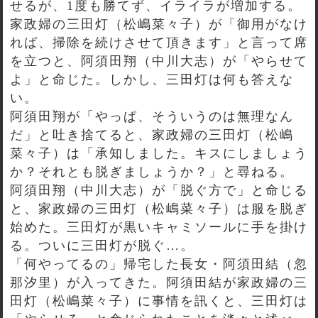
せるが、1度も勝てず、イライラが増加する。
家政婦の三田灯（松嶋菜々子）が「御用がなけ
れば、掃除を続けさせて頂きます」と言って席
を立つと、阿須田翔（中川大志）が「やらせて
よ」と命じた。しかし、三田灯は何も答えな
い。
阿須田翔が「やっぱ、そういうのは無理なん
だ」と吐き捨てると、家政婦の三田灯（松嶋
菜々子）は「承知しました。キスにしましょう
か？それとも脱ぎましょうか？」と尋ねる。
阿須田翔（中川大志）が「脱ぐ方で」と命じる
と、家政婦の三田灯（松嶋菜々子）は服を脱ぎ
始めた。三田灯が黒いキャミソールに手を掛け
る。ついに三田灯が脱ぐ…。
「何やってるの」帰宅した長女・阿須田結（忽
那汐里）が入ってきた。阿須田結が家政婦の三
田灯（松嶋菜々子）に事情を訊くと、三田灯は