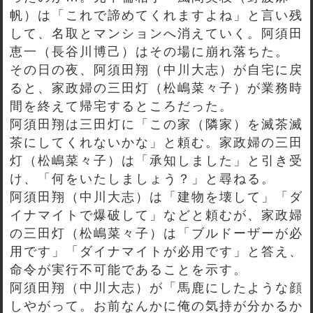
帆）は「これで諦めてくれますよね」と言い残
して、名取とマンションへ消えていく。阿須田
恵一（長谷川博己）はその場に崩れ落ちた。
その日の夜、阿須田翔（中川大志）が自宅に戻
ると、家政婦の三田灯（松嶋菜々子）が業務時
間を終えて帰宅するところだった。
阿須田翔は三田灯に「この家（隣家）を滅茶滅
茶にしてくれないかな」と頼む。家政婦の三田
灯（松嶋菜々子）は「承知しました」と引き受
け、「何をいたしましょう？」と尋ねる。
阿須田翔（中川大志）は「建物を壊して」「ダ
イナマイトで爆破して」などと頼むが、家政婦
の三田灯（松嶋菜々子）は「ブルドーザーが必
用です」「ダイナマイトが必用です」と答え、
命令が実行不可能であることを示す。
阿須田翔（中川大志）が「馬鹿にしたような顔
しやがって。お前なんかに俺の気持が分かるか