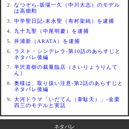
なつぞら-坂場一久（中川大志）のモデル
は高畑勲
中学聖日記-末永聖（有村架純）を逮捕
九十九聖（中尾明慶）を逮捕
井浦新（ARATA）を逮捕
ラスト・シンデレラ-第10話のあらすじと
ネタバレ後編
半沢直樹の裁量臨店（さいりょうりんて
ん）
奥様は、取り扱い注意-第2話のあらすじと
ネタバレ後編
大河ドラマ「いだてん（韋駄天）」-金栗
四三のモデルと実話
ネタバレ