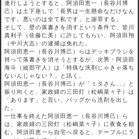
連行しようとすると、阿須田恵一（長谷川博
己）は土下座して「長男は一生懸命なだけなん
です。悪いのは全て私です」と謝罪する。
そして、壁の落書きを消すという条件で、皆川
真利子（佐藤仁美）に許してもらい、阿須田翔
（中川大志）の逮捕は免れた。
阿須田恵一（長谷川博己）らはデッキブラシを
持って落書きを消そうとするが、次男・阿須田
海斗（綾部守人）は「特殊な洗剤じゃきゃ落ち
ないんじゃない？」と訊く。
阿須田恵一（長谷川博己）が「ミタさん…」と
振り向くと、家政婦の三田灯（松嶋菜々子）は
「あります」と言い、バッグから洗剤を出し
た。
一仕事を終えた阿須田恵一（長谷川博己）ら
は、家政婦の三田灯（松嶋菜々子）に夜食を頼
む。阿須田恵一ら自宅へ戻ると、テーブルにラ