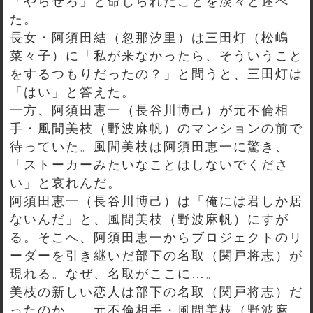
「やらせろ」と命じられたことを淡々と述べ
た。
長女・阿須田結（忽那汐里）は三田灯（松嶋
菜々子）に「私が来なかったら、そういうこと
をするつもりだったの？」と問うと、三田灯は
「はい」と答えた。
一方、阿須田恵一（長谷川博己）が元不倫相
手・風間美枝（野波麻帆）のマンションの前で
待っていた。風間美枝は阿須田恵一に驚き、
「ストーカーみたいなことはしないでくださ
い」と哀れんだ。
阿須田恵一（長谷川博己）は「俺には君しか居
ないんだ」と、風間美枝（野波麻帆）にすが
る。そこへ、阿須田恵一からブロジェクトのリ
ーダーを引き継いだ部下の名取（関戸将志）が
現れる。なぜ、名取がここに…。
美枝の新しい恋人は部下の名取（関戸将志）だ
ったのか…。元不倫相手・風間美枝（野波麻