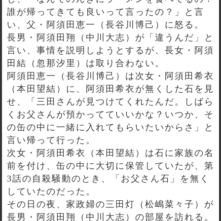
誰が帰ってきても良いって言ったの？」と言
い、父・阿須田恵一（長谷川博己）に怒る。
長男・阿須田翔（中川大志）が「違うんだ」と
言い、事情を説明しようとするが、長女・阿須
田結（忽那汐里）は取り合わない。
阿須田恵一（長谷川博己）は次女・阿須田希衣
（本田望結）に、阿須田希衣が無くした石を見
せ、「三田さんが見つけてくれたんだ。しばら
くお父さんが預かってていいかな？いつか、そ
の缶の中に一緒に入れてもらいたいからさ」と
言い帰って行った。
次女・阿須田希衣（本田望結）は石に家族の名
前を付け、缶の中に大切に保管していたが、第
3話の自殺騒動のとき、「お父さん石」を無く
していたのだった。
その日の夜、家政婦の三田灯（松嶋菜々子）が
長男・阿須田翔（中川大志）の部屋を訪れる。