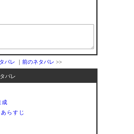
タバレ
｜
前のネタバレ
>>
タバレ
達成
のあらすじ