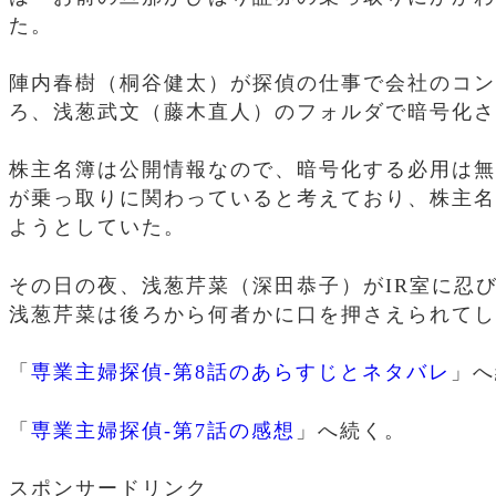
た。
陣内春樹（桐谷健太）が探偵の仕事で会社のコン
ろ、浅葱武文（藤木直人）のフォルダで暗号化さ
株主名簿は公開情報なので、暗号化する必用は無
が乗っ取りに関わっていると考えており、株主名
ようとしていた。
その日の夜、浅葱芹菜（深田恭子）がIR室に忍
浅葱芹菜は後ろから何者かに口を押さえられてし
「
専業主婦探偵-第8話のあらすじとネタバレ
」へ
「
専業主婦探偵-第7話の感想
」へ続く。
スポンサードリンク