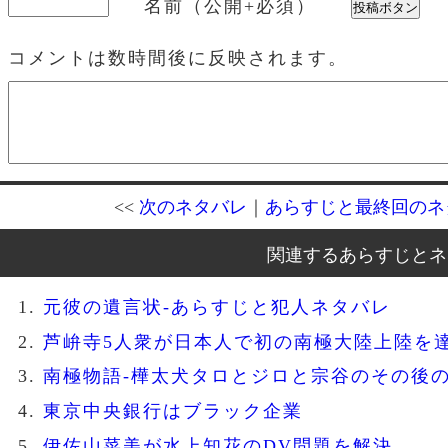
名前（公開+必須）
コメントは数時間後に反映されます。
<<
次のネタバレ
｜
あらすじと最終回のネ
関連するあらすじとネ
元彼の遺言状-あらすじと犯人ネタバレ
芦峅寺5人衆が日本人で初の南極大陸上陸を
南極物語-樺太犬タロとジロと宗谷のその後
東京中央銀行はブラック企業
伊佐山菜美が水上知花のDV問題を解決