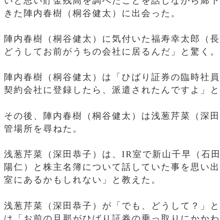
いと思い貯金残高を調べたことを話しながら廊下
きた陣内春樹（桐谷健太）に出会った。
陣内春樹（桐谷健太）に気付いた福寿幸太郎（長
どうしてお前がうちの会社に居るんだ」と驚く。
陣内春樹（桐谷健太）は「ひばり証券の臨時社員
契約会社に登録したら、派遣されたんですよ」と
その後、陣内春樹（桐谷健太）は浅葱芹菜（深田
管場所を尋ねた。
浅葱芹菜（深田恭子）は、IR室で新山千早（石
陽仁）と株主名簿について話していた事を思い出
室にあるかもしれない」と教えた。
浅葱芹菜（深田恭子）が「でも、どうして？」と
は「お前の旦那がひばり証券の乗っ取りにかかわ