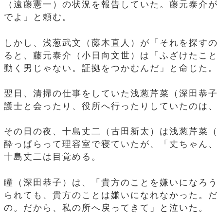
（遠藤憲一）の状況を報告していた。藤元泰介が
でよ」と頼む。
しかし、浅葱武文（藤木直人）が「それを探すの
ると、藤元泰介（小日向文世）は「ふざけたこと
動く男じゃない。証拠をつかむんだ」と命じた。
翌日、清掃の仕事をしていた浅葱芹菜（深田恭子
護士と会ったり、役所へ行ったりしていたのは、
その日の夜、十島丈二（古田新太）は浅葱芹菜（
酔っぱらって理容室で寝ていたが、「丈ちゃん、
十島丈二は目覚める。
瞳（深田恭子）は、「貴方のことを嫌いになろう
られても、貴方のことは嫌いになれなかった。だ
の。だから、私の所へ戻ってきて」と泣いた。