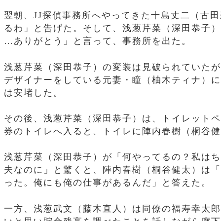
翌朝、JJ探偵事務所へやってきた十島丈二（古
るわ」と告げた。そして、浅葱芹菜（深田恭子）
…ありがとう」と言って、事務所を出た。
浅葱芹菜（深田恭子）の変装は見破られていたが
デザイナーをしている元妻・瞳（柚木ティナ）に
は安堵した。
その後、浅葱芹菜（深田恭子）は、トイレットペ
券のトイレへ入ると、トイレに陣内春樹（桐谷健
浅葱芹菜（深田恭子）が「何やってるの？私はち
夫なのに」と驚くと、陣内春樹（桐谷健太）は「
った。俺にも俺の仕事があるんだ」と答えた。
一方、浅葱武文（藤木直人）は同僚の福寿幸太郎