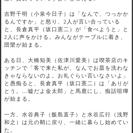
吉野千明（小泉今日子）は「なんで、つっかか
るんですか」と怒り、2人が言い合っている
と、長倉真平（坂口憲二）が「食べようと」と
2人に声をかける。みんながテーブルに着き、
団欒が始まる。
ある日、大橋知美（佐津川愛美）は喫茶店のキ
ッチンで「客で来た私が、なんでお皿を洗わな
きゃならないのよ。お礼ぐらい言いなさいよ」
と愚痴ると、長倉真平（坂口憲二）は「ありが
とう。…嘘だよ金太郎」と馬鹿にし、痴話喧嘩
が始まる。
一方、水谷典子（飯島直子）と水谷広行（浅野
和之）は元の鞘に戻り、一緒に暮らし始めてい
た。