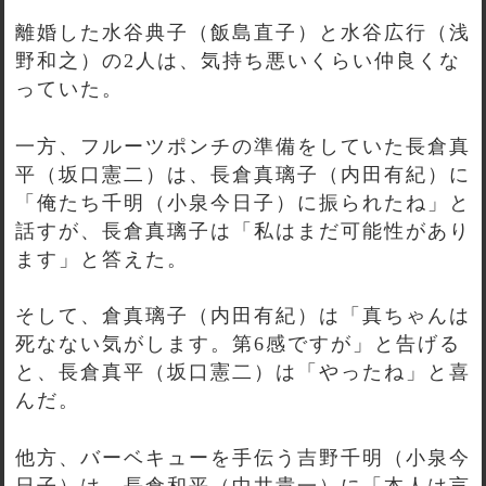
離婚した水谷典子（飯島直子）と水谷広行（浅
野和之）の2人は、気持ち悪いくらい仲良くな
っていた。
一方、フルーツポンチの準備をしていた長倉真
平（坂口憲二）は、長倉真璃子（内田有紀）に
「俺たち千明（小泉今日子）に振られたね」と
話すが、長倉真璃子は「私はまだ可能性があり
ます」と答えた。
そして、倉真璃子（内田有紀）は「真ちゃんは
死なない気がします。第6感ですが」と告げる
と、長倉真平（坂口憲二）は「やったね」と喜
んだ。
他方、バーベキューを手伝う吉野千明（小泉今
日子）は、長倉和平（中井貴一）に「本人は言