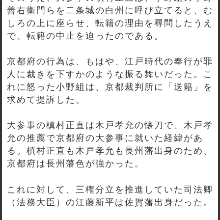
善右衛門らを二条城の白州に呼び立てると、む
しろの上に座らせ、転籍の理由を尋問したうえ
で、転籍の中止を迫ったのである。
京都府の行為は、もはや、江戸時代の奉行が罪
人に裁きを下すかのような振る舞いだった。こ
れに怒った小野組は、京都裁判所に「送籍」を
求めて提訴した。
大参事の槙村正直は木戸孝允の懐刀で、木戸孝
允の推薦で京都府の大参事に就いた経緯があ
る。槙村正直も木戸孝允も長州藩出身のため、
京都府は長州藩色が強かった。
これに対して、三権分立を推進していた司法卿
（法務大臣）の江藤新平は佐賀藩出身だった。