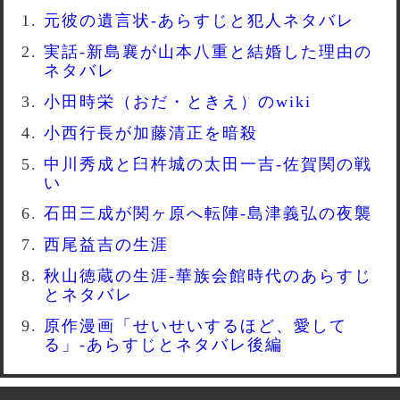
元彼の遺言状-あらすじと犯人ネタバレ
実話-新島襄が山本八重と結婚した理由の
ネタバレ
小田時栄（おだ・ときえ）のwiki
小西行長が加藤清正を暗殺
中川秀成と臼杵城の太田一吉-佐賀関の戦
い
石田三成が関ヶ原へ転陣-島津義弘の夜襲
西尾益吉の生涯
秋山徳蔵の生涯-華族会館時代のあらすじ
とネタバレ
原作漫画「せいせいするほど、愛して
る」-あらすじとネタバレ後編