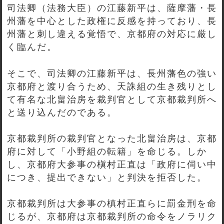
司法卿（法務大臣）の江藤新平は、薩摩藩・長
州藩を中心とした政権に反感を持っており、長
州藩と刺し違える覚悟で、京都府の対応に厳し
く臨んだ。
そこで、司法卿の江藤新平は、長州藩色の強い
京都府と渡り合うため、天誅組の生き残りとし
て有名な北畠治房を裁判官として京都裁判所へ
と送り込んだのである。
京都裁判所の裁判官となった北畠治房は、京都
府に対して「小野組の転籍」を命じる。しか
し、京都府大参事の槇村正直は「政府に伺い中
につき、提出できない」と判決を拒否した。
京都裁判所は大参事の槙村正直らに罰金刑を命
じるが、京都府は京都裁判所の命令をノラリク