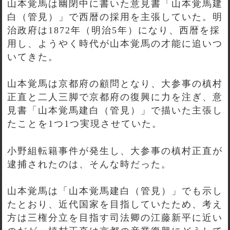
山本覚馬は幽閉中に書いた意見書「山本覚馬建
白（管見）」で西暦の採用を主張していた。明
治政府は1872年（明治5年）になり、西暦を採
用し、ようやく時代が山本覚馬の才能に追いつ
いてきた。
山本覚馬は京都府の顧問となり、大参事の槙村
正直と二人三脚で京都府の復興に力を注ぎ、意
見書「山本覚馬建白（管見）」で描いた主張し
たことを1つ1つ実現させていた。
小野組転籍事件が発生し、大参事の槙村正直が
逮捕されたのは、そんな時だった。
山本覚馬は「山本覚馬建白（管見）」でも示し
たとおり、近代国家を目指していたため、考え
方は三権分立を目指す司法卿の江藤新平に近い