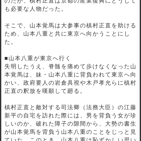
のだが、槙村正直は京都の産業復興にどうして
も必要な人物だった。
そこで、山本覚馬は大参事の槙村正直を助ける
ため、山本八重と共に東京へ向かうことにし
た。
■山本八重が東京へ行く
失明したうえ、脊髄を痛めて歩けなくなった山
本覚馬は、妹・山本八重に背負われて東京へ向
かい、政府要人の岩倉具視や木戸孝允らに槙村
正直の釈放を嘆願して廻る。
槙村正直と敵対する司法卿（法務大臣）の江藤
新平の自宅を訪れた際には、男を背負う女が珍
しいのか、破れた障子の隙間から、大勢の書生
が山本覚馬を背負う山本八重のことをじっと見
ていた。このとき、山本八重は恥ずかしい思い