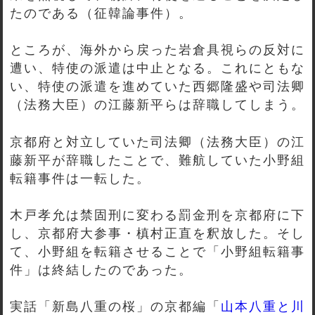
たのである（征韓論事件）。
ところが、海外から戻った岩倉具視らの反対に
遭い、特使の派遣は中止となる。これにともな
い、特使の派遣を進めていた西郷隆盛や司法卿
（法務大臣）の江藤新平らは辞職してしまう。
京都府と対立していた司法卿（法務大臣）の江
藤新平が辞職したことで、難航していた小野組
転籍事件は一転した。
木戸孝允は禁固刑に変わる罰金刑を京都府に下
し、京都府大参事・槙村正直を釈放した。そし
て、小野組を転籍させることで「小野組転籍事
件」は終結したのであった。
実話「新島八重の桜」の京都編「
山本八重と川