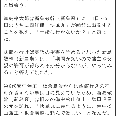
と出会う。
加納格太郎は新島敬幹（新島襄）に、4日～5
日のうちに西洋船「快風丸」が函館に出発する
ことを教え、「一緒に行かないか？」と誘っ
た。
函館へ行けば英語の聖書を読めると思った新島
敬幹（新島襄）は、「期間が短いので藩主や父
親の許可が得られるか分からないが、やってみ
る」と答えて別れた。
第6代安中藩主・板倉勝殷からは函館行きの許
可が貰えない事は目に見えていたため、新島敬
幹（新島襄）は旧友の備中松山藩士・塩田虎尾
の元を訪れ、「快風丸に乗れるように、備中松
山藩主・板倉勝静に頼んで欲しい」と頼んだ。