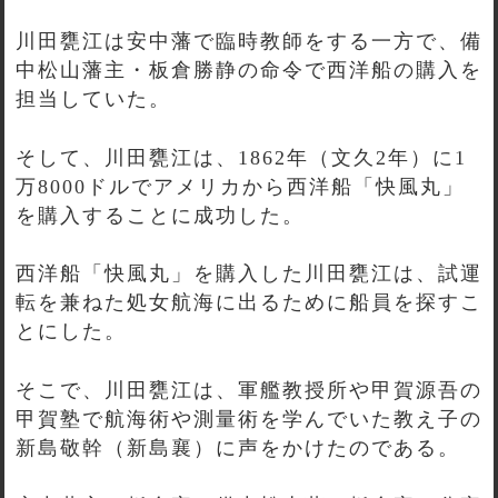
川田甕江は安中藩で臨時教師をする一方で、備
中松山藩主・板倉勝静の命令で西洋船の購入を
担当していた。
そして、川田甕江は、1862年（文久2年）に1
万8000ドルでアメリカから西洋船「快風丸」
を購入することに成功した。
西洋船「快風丸」を購入した川田甕江は、試運
転を兼ねた処女航海に出るために船員を探すこ
とにした。
そこで、川田甕江は、軍艦教授所や甲賀源吾の
甲賀塾で航海術や測量術を学んでいた教え子の
新島敬幹（新島襄）に声をかけたのである。