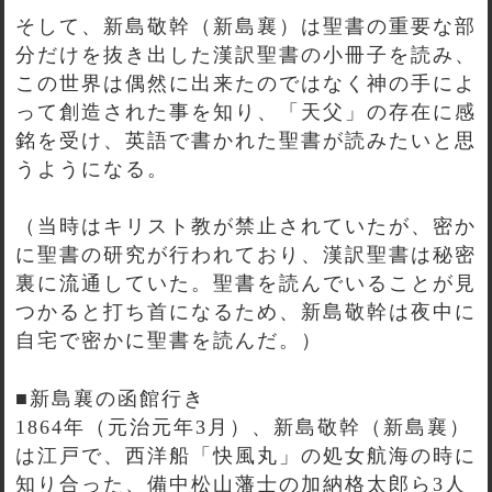
そして、新島敬幹（新島襄）は聖書の重要な部
分だけを抜き出した漢訳聖書の小冊子を読み、
この世界は偶然に出来たのではなく神の手によ
って創造された事を知り、「天父」の存在に感
銘を受け、英語で書かれた聖書が読みたいと思
うようになる。
（当時はキリスト教が禁止されていたが、密か
に聖書の研究が行われており、漢訳聖書は秘密
裏に流通していた。聖書を読んでいることが見
つかると打ち首になるため、新島敬幹は夜中に
自宅で密かに聖書を読んだ。）
■新島襄の函館行き
1864年（元治元年3月）、新島敬幹（新島襄）
は江戸で、西洋船「快風丸」の処女航海の時に
知り合った、備中松山藩士の加納格太郎ら3人