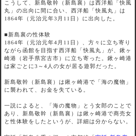
こうして、新島敬幹（新島襄）は西洋船「快風
丸」の出向に間に合い、西洋船「快風丸」は
1864年（元治元年3月11日）に出向した。
■新島襄の性体験
1864年（元治元年4月11日）、方々に立ち寄り
ながら函館を目指す西洋船「快風丸」が、鍬ヶ
崎港（岩手県宮古市）に立ち寄った。鍬ヶ崎港
は家ごとに3～4人の女が居る遊郭だった。
新島敬幹（新島襄）は鍬ヶ崎港で「海の魔物」
に襲われて、お金を失ている。
一説によると、「海の魔物」とう女郎のことで
あり、新島敬幹（新島襄）は鍬ヶ崎港で商売女
と性体験をしたというが、詳細は分からない。