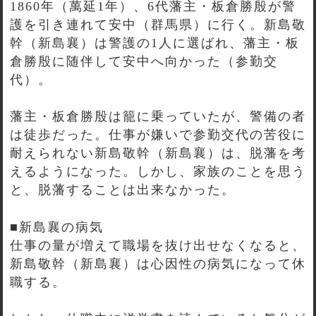
1860年（萬延1年）、6代藩主・板倉勝殷が警
護を引き連れて安中（群馬県）に行く。新島敬
幹（新島襄）は警護の1人に選ばれ、藩主・板
倉勝殷に随伴して安中へ向かった（参勤交
代）。
藩主・板倉勝殷は籠に乗っていたが、警備の者
は徒歩だった。仕事が嫌いで参勤交代の苦役に
耐えられない新島敬幹（新島襄）は、脱藩を考
えるようになった。しかし、家族のことを思う
と、脱藩することは出来なかった。
■新島襄の病気
仕事の量が増えて職場を抜け出せなくなると、
新島敬幹（新島襄）は心因性の病気になって休
職する。