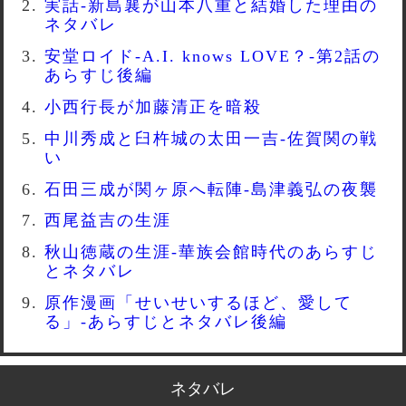
実話-新島襄が山本八重と結婚した理由の
ネタバレ
安堂ロイド-A.I. knows LOVE？-第2話の
あらすじ後編
小西行長が加藤清正を暗殺
中川秀成と臼杵城の太田一吉-佐賀関の戦
い
石田三成が関ヶ原へ転陣-島津義弘の夜襲
西尾益吉の生涯
秋山徳蔵の生涯-華族会館時代のあらすじ
とネタバレ
原作漫画「せいせいするほど、愛して
る」-あらすじとネタバレ後編
ネタバレ