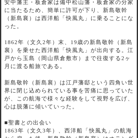
安中藩主・板倉家は備中松山藩・板倉家の分家
に当たるため、簡単に許可が下り、新島敬幹
（新島襄）は西洋船「快風丸」に乗ることにな
った。
1862年（文久2年）末、19歳の新島敬幹（新島
襄）を乗せた西洋船「快風丸」が出向する。江
戸から玉島（岡山県倉敷市）まで往復する2ヶ
月に渡る船旅である。
新島敬幹（新島襄）は江戸藩邸という四角い世
界に閉じ込められている事を苦痛に思っていた
が、この航海で様々な経験をして視野を広げ、
心は脱藩に傾いていった。
■聖書との出会い
1863年（文久3年）、西洋船「快風丸」の航海