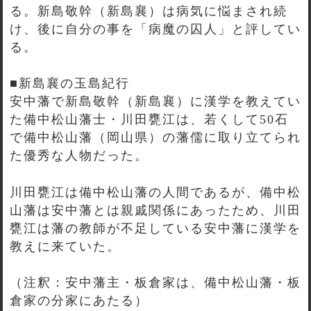
る。新島敬幹（新島襄）は病気に悩まされ続
け、後に自分の事を「病魔の囚人」と評してい
る。
■新島襄の玉島紀行
安中藩で新島敬幹（新島襄）に漢学を教えてい
た備中松山藩士・川田甕江は、若くして50石
で備中松山藩（岡山県）の藩儒に取り立てられ
た優秀な人物だった。
川田甕江は備中松山藩の人間であるが、備中松
山藩は安中藩とは親戚関係にあったため、川田
甕江は藩の教師が不足している安中藩に漢学を
教えに来ていた。
（注釈：安中藩主・板倉家は、備中松山藩・板
倉家の分家にあたる）