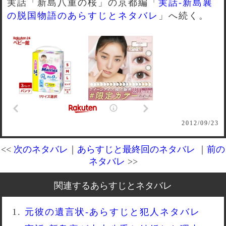
実話「新島八重の桜」の京都編「
実話-新島襄
の脱国物語のあらすじとネタバレ
」へ続く。
2012/09/23
<<
次のネタバレ
｜
あらすじと最終回のネタバレ
｜
前の
ネタバレ
>>
関連するあらすじとネタバレ
元彼の遺言状-あらすじと犯人ネタバレ