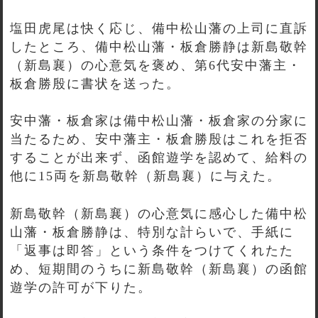
塩田虎尾は快く応じ、備中松山藩の上司に直訴
したところ、備中松山藩・板倉勝静は新島敬幹
（新島襄）の心意気を褒め、第6代安中藩主・
板倉勝殷に書状を送った。
安中藩・板倉家は備中松山藩・板倉家の分家に
当たるため、安中藩主・板倉勝殷はこれを拒否
することが出来ず、函館遊学を認めて、給料の
他に15両を新島敬幹（新島襄）に与えた。
新島敬幹（新島襄）の心意気に感心した備中松
山藩・板倉勝静は、特別な計らいで、手紙に
「返事は即答」という条件をつけてくれたた
め、短期間のうちに新島敬幹（新島襄）の函館
遊学の許可が下りた。