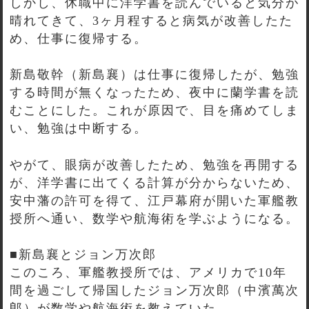
しかし、休職中に洋学書を読んでいると気分が
晴れてきて、3ヶ月程すると病気が改善したた
め、仕事に復帰する。
新島敬幹（新島襄）は仕事に復帰したが、勉強
する時間が無くなったため、夜中に蘭学書を読
むことにした。これが原因で、目を痛めてしま
い、勉強は中断する。
やがて、眼病が改善したため、勉強を再開する
が、洋学書に出てくる計算が分からないため、
安中藩の許可を得て、江戸幕府が開いた軍艦教
授所へ通い、数学や航海術を学ぶようになる。
■新島襄とジョン万次郎
このころ、軍艦教授所では、アメリカで10年
間を過ごして帰国したジョン万次郎（中濱萬次
郎）が数学や航海術を教えていた。