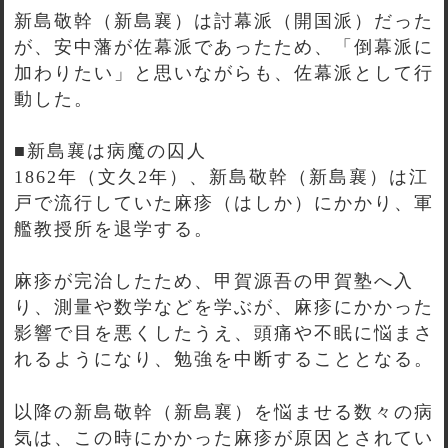
新島敬幹（新島襄）は討幕派（開国派）だった
が、安中藩が佐幕派であったため、「倒幕派に
加わりたい」と思いながらも、佐幕派として行
動した。
■新島襄は病魔の囚人
1862年（文久2年）、新島敬幹（新島襄）は江
戸で流行していた麻疹（はしか）にかかり、軍
艦教授所を退学する。
麻疹が完治したため、甲賀源吾の甲賀塾へ入
り、測量や数学などを学ぶが、麻疹にかかった
影響で目を悪くしたうえ、頭痛や不眠に悩まさ
れるようになり、勉強を中断することとなる。
以降の新島敬幹（新島襄）を悩ませる数々の病
気は、この時にかかった麻疹が原因とされてい