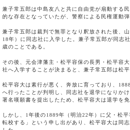
兼子常五郎は中島友八と共に自由党が扇動する民
的な存在となっていたが、警察による民権運動弾
兼子常五郎は裁判で無罪となり釈放された後、山本
18年）に同志社に入学した。兼子常五郎が同志社
歳のことである。
その後、元会津藩主・松平容保の長男・松平容大
社へ入学することが決まると、兼子常五郎は松平
松平容大は素行が悪く、奔放に育っており、188
へ行ったことが判明し、同志社を退学になりかけ
署名嘆願書を提出したため、松平容大は退学を免
しかし、1年後の1889年（明治22年）に父・
転校する」という申し出があり、松平容大は同志