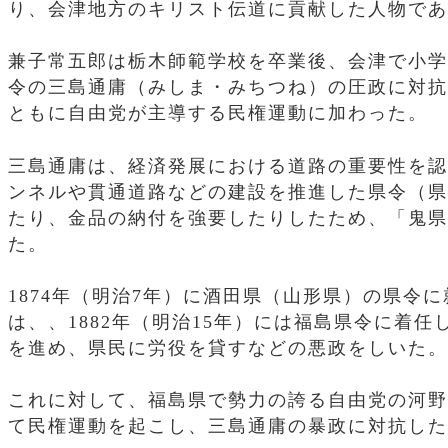
り、会津地方のキリスト伝道に貢献した人物であ
兼子常五郎は栃木師範学校を卒業後、会津で小学
令の三島通庸（みしま・みちつね）の圧政に対抗
ともに自由党が主導する民権運動に加わった。
三島通庸は、経済発展における道路の重要性を認
ンネルや貫通道路などの建設を推進した県令（県
たり、金品の納付を強要したりしたため、「鬼県
た。
1874年（明治7年）に酒田県（山形県）の県令
は、、1882年（明治15年）には福島県令に着
を進め、県民に労役を貸すなどの悪政をしいた。
これに対して、福島県で勢力の誇る自由党の河野
て民権運動を起こし、三島通庸の暴政に対抗した