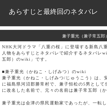
あらすじと最終回のネタバレ
兼子重光（兼子常五郎）の
NHK大河ドラマ「八重の桜」に登場する新島八
人物をあらすじとネタバレで紹介するネタバレwi
五郎）のwiki」です。
■兼子重光（かねこ・しげみつ）のwiki
兼子重光（かねこ・しげみつ/じゅうこう）は、安政5
に福島県河沼郡勝常村で、兼子恒松の5男として
に改名した名前で、元々の名前は兼子常五郎（か
兼子重光は会津の県民運動家であったが、一転し