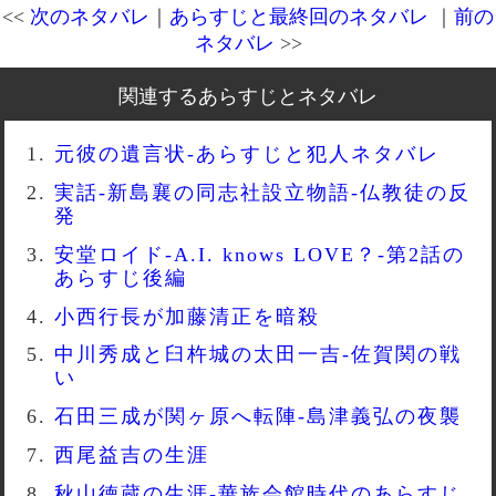
<<
次のネタバレ
｜
あらすじと最終回のネタバレ
｜
前の
ネタバレ
>>
関連するあらすじとネタバレ
元彼の遺言状-あらすじと犯人ネタバレ
実話-新島襄の同志社設立物語-仏教徒の反
発
安堂ロイド-A.I. knows LOVE？-第2話の
あらすじ後編
小西行長が加藤清正を暗殺
中川秀成と臼杵城の太田一吉-佐賀関の戦
い
石田三成が関ヶ原へ転陣-島津義弘の夜襲
西尾益吉の生涯
秋山徳蔵の生涯-華族会館時代のあらすじ