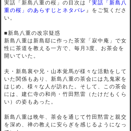
実話「新島八重の桜」の目次は『
実話「新島八
重の桜」のあらすじとネタバレ
』をご覧くださ
い。
■新島八重の改宗疑惑
新島八重は新島邸に作った茶室「寂中庵」で女
性に茶道を教える一方で、毎月3度、お茶会を
開いていた。
夫・新島襄や兄・山本覚馬が様々な活動をして
いた関係もあり、新島八重の茶会には九鬼家を
はじめ、様々な人が訪れた。そして、この茶会
には、建仁寺の和尚・竹田黙雷（たけだもくら
い）の姿もあった。
新島八重は晩年、茶会を通じて竹田黙雷と親交
を深め、禅の教えに安らぎを感じるようになっ