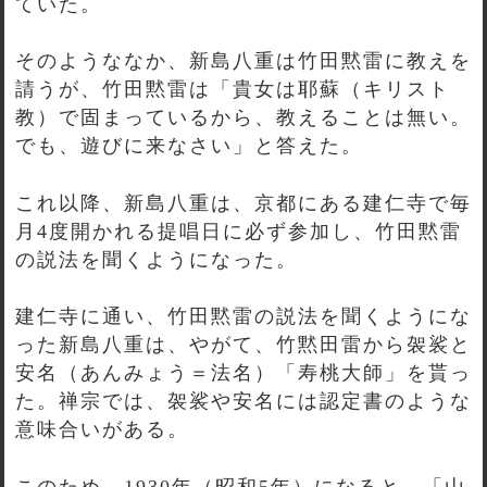
ていた。
そのようななか、新島八重は竹田黙雷に教えを
請うが、竹田黙雷は「貴女は耶蘇（キリスト
教）で固まっているから、教えることは無い。
でも、遊びに来なさい」と答えた。
これ以降、新島八重は、京都にある建仁寺で毎
月4度開かれる提唱日に必ず参加し、竹田黙雷
の説法を聞くようになった。
建仁寺に通い、竹田黙雷の説法を聞くようにな
った新島八重は、やがて、竹黙田雷から袈裟と
安名（あんみょう＝法名）「寿桃大師」を貰っ
た。禅宗では、袈裟や安名には認定書のような
意味合いがある。
このため、1930年（昭和5年）になると、「山