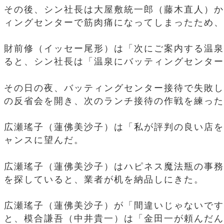
その後、シン社長は大屋敷統一郎（藤木直人）か
ィングセンターで筋肉痛になってしまったため、
財前修（イッセー尾形）は「次にご案内する温泉
ると、シン社長は「温泉にバッティングセンター
その日の夜、バッティングセンター接待で失敗し
の反省会を開き、次のランチ接待の作戦を練った
広瀬瑤子（蓮佛美沙子）は「私が評判の良い店を
ャンスに望んだ。
広瀬瑤子（蓮佛美沙子）はハピネス魔法瓶の事務
を探していると、業者が机を納品しにきた。
広瀬瑤子（蓮佛美沙子）が「間違いじゃないです
と、模合謙吾（中井貴一）は「金田一が頼んだん