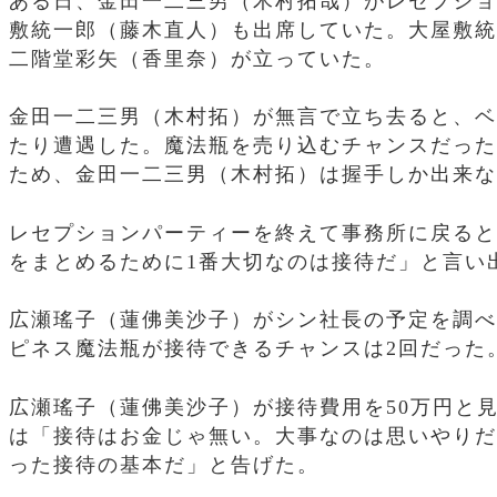
ある日、金田一二三男（木村拓哉）がレセプショ
敷統一郎（藤木直人）も出席していた。大屋敷統
二階堂彩矢（香里奈）が立っていた。
金田一二三男（木村拓）が無言で立ち去ると、ベ
たり遭遇した。魔法瓶を売り込むチャンスだった
ため、金田一二三男（木村拓）は握手しか出来な
レセプションパーティーを終えて事務所に戻ると
をまとめるために1番大切なのは接待だ」と言い
広瀬瑤子（蓮佛美沙子）がシン社長の予定を調べ
ピネス魔法瓶が接待できるチャンスは2回だった
広瀬瑤子（蓮佛美沙子）が接待費用を50万円と
は「接待はお金じゃ無い。大事なのは思いやりだ
った接待の基本だ」と告げた。