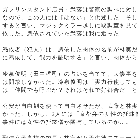
ガソリンスタンド店員・武藤は警察の調べに対し
なので、この人には罪はない」と供述した。そし
すると言い、マジックミラー越しに取調室を見て
依した。憑依されていた武藤は我に返った。
憑依者（犯人）は、憑依した肉体の名前が林実だ
に憑依して、能力を証明する」と言い、肉体から
冷泉俊明（田中哲司）の占いを当てて、大惨事を
は開放しなかった。冷泉俊明は「実力行使しても
は「仲間でも呼ぶか？それはそれで好都合だ」と
公安が自白剤を使って自白させたが、武藤と林実
かった。しかし、2人には「京都弁の女性の托鉢
事件には女性の托鉢僧が関与しているのか…。