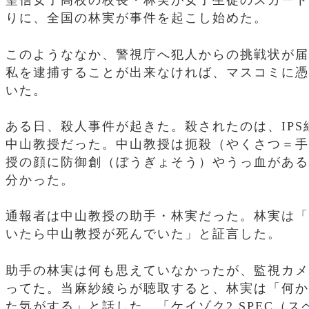
聖信女子高校の校長・林実が女子生徒のスカート
りに、全国の林実が事件を起こし始めた。
このようななか、警視庁へ犯人からの挑戦状が届
私を逮捕することが出来なければ、マスコミに憑
いた。
ある日、殺人事件が起きた。殺されたのは、IPS
中山教授だった。中山教授は扼殺（やくさつ＝手
授の顔に防御創（ぼうぎょそう）やうっ血がある
分かった。
通報者は中山教授の助手・林実だった。林実は「
いたら中山教授が死んでいた」と証言した。
助手の林実は何も思えていなかったが、監視カメ
ってた。当麻紗綾らが聴取すると、林実は「何か
た気がする」と話した。「ケイゾク2 SPEC（