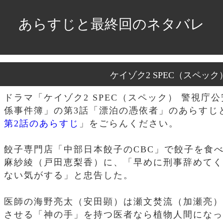
あらすじと最終回のネタバレ
ケイゾク2 SPEC（スペッ
ドラマ「ケイゾク2 SPEC（スペック） 警視庁
係事件簿」の第3話「漂泊の憑依者」のあらすじ
第2話のあらすじ
」をごらんください。
餃子専門店「中部日本餃子のCBC」で餃子を食
麻紗綾（戸田恵梨香）に、「早めに刑事辞めてく
ない気がする」と忠告した。
医師の海野亮太（安田顕）は瀬文焚流（加瀬亮）
させる「神の手」を持つ医者なら植物人間になっ