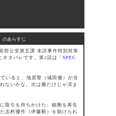
ク）のあらすじ
公安部公安第五課 未詳事件特別対策
とネタバレです。第2話は「
SPEC
べていると、地居聖（城田優）が当
れないかな。次は腕だけじゃ済ま
に取引を持ちかけた。細胞を再生
た志村優作（伊藤毅）を助けられ