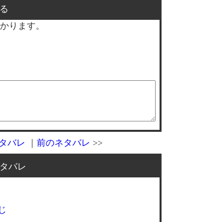
る
かります。
タバレ
｜
前のネタバレ
>>
タバレ
じ