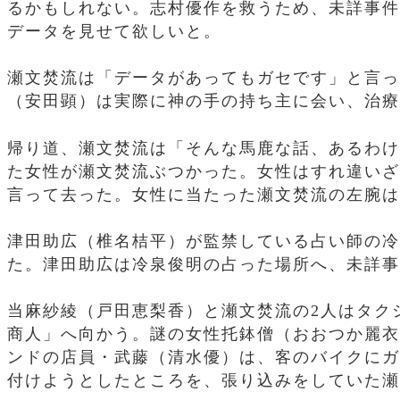
るかもしれない。志村優作を救うため、未詳事件
データを見せて欲しいと。
瀬文焚流は「データがあってもガセです」と言っ
（安田顕）は実際に神の手の持ち主に会い、治療
帰り道、瀬文焚流は「そんな馬鹿な話、あるわけ
た女性が瀬文焚流ぶつかった。女性はすれ違いざ
言って去った。女性に当たった瀬文焚流の左腕は
津田助広（椎名桔平）が監禁している占い師の冷
た。津田助広は冷泉俊明の占った場所へ、未詳事
当麻紗綾（戸田恵梨香）と瀬文焚流の2人はタク
商人」へ向かう。謎の女性托鉢僧（おおつか麗衣
ンドの店員・武藤（清水優）は、客のバイクにガ
付けようとしたところを、張り込みをしていた瀬