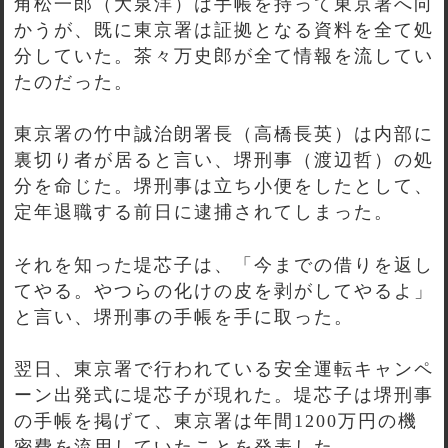
角松一郎（大泉洋）は手帳を持って東京署へ向
かうが、既に東京署は証拠となる資料を全て処
分していた。茶々万史郎が全て情報を流してい
たのだった。
東京署の竹中誠治朗署長（高橋長英）は内部に
裏切り者が居ると言い、堺刑事（渡辺哲）の処
分を命じた。堺刑事は立ち小便をしたとして、
定年退職する前日に逮捕されてしまった。
それを知った堤芯子は、「今までの借りを返し
てやる。やつらの化けの皮を剥がしてやるよ」
と言い、堺刑事の手帳を手に取った。
翌日、東京署で行われている安全運転キャンペ
ーン出発式に堤芯子が現れた。堤芯子は堺刑事
の手帳を掲げて、東京署は年間1200万円の機
密費を流用していたことを発表した。