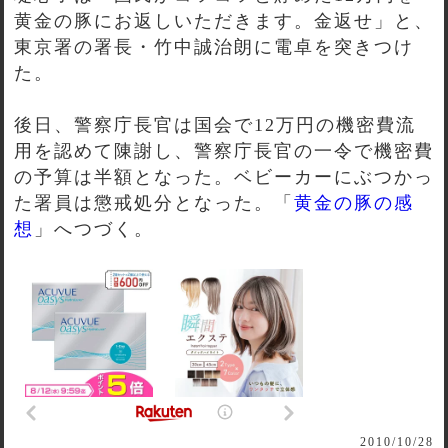
黄金の豚にお返しいただきます。金返せ」と、
東京署の署長・竹中誠治朗に電卓を突きつけ
た。
後日、警察庁長官は国会で12万円の機密費流
用を認めて陳謝し、警察庁長官の一令で機密費
の予算は半額となった。ベビーカーにぶつかっ
た署員は懲戒処分となった。「
黄金の豚の感
想
」へつづく。
2010/10/28