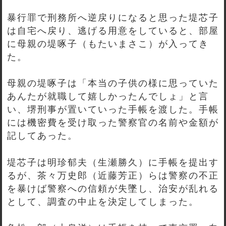
暴行罪で刑務所へ逆戻りになると思った堤芯子
は自宅へ戻り、逃げる用意をしていると、部屋
に母親の堤啄子（もたいまさこ）が入ってき
た。
母親の堤啄子は「本当の子供の様に思っていた
あんたが就職して嬉しかったんでしょ」と言
い、堺刑事が置いていった手帳を渡した。手帳
には機密費を受け取った警察官の名前や金額が
記してあった。
堤芯子は明珍郁夫（生瀬勝久）に手帳を提出す
るが、茶々万史郎（近藤芳正）らは警察の不正
を暴けば警察への信頼が失墜し、治安が乱れる
として、調査の中止を決定してしまった。