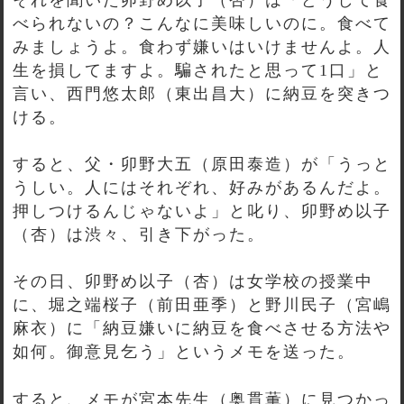
べられないの？こんなに美味しいのに。食べて
みましょうよ。食わず嫌いはいけませんよ。人
生を損してますよ。騙されたと思って1口」と
言い、西門悠太郎（東出昌大）に納豆を突きつ
ける。
すると、父・卯野大五（原田泰造）が「うっと
うしい。人にはそれぞれ、好みがあるんだよ。
押しつけるんじゃないよ」と叱り、卯野め以子
（杏）は渋々、引き下がった。
その日、卯野め以子（杏）は女学校の授業中
に、堀之端桜子（前田亜季）と野川民子（宮嶋
麻衣）に「納豆嫌いに納豆を食べさせる方法や
如何。御意見乞う」というメモを送った。
すると、メモが宮本先生（奥貫薫）に見つかっ