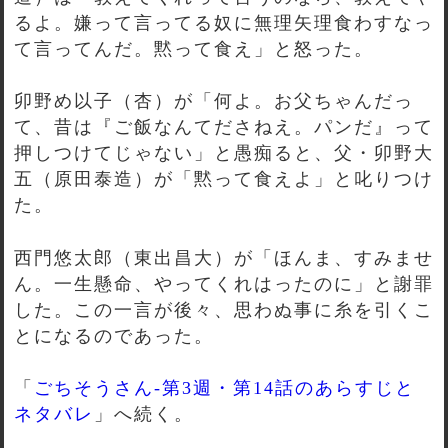
るよ。嫌って言ってる奴に無理矢理食わすなっ
て言ってんだ。黙って食え」と怒った。
卯野め以子（杏）が「何よ。お父ちゃんだっ
て、昔は『ご飯なんてださねえ。パンだ』って
押しつけてじゃない」と愚痴ると、父・卯野大
五（原田泰造）が「黙って食えよ」と叱りつけ
た。
西門悠太郎（東出昌大）が「ほんま、すみませ
ん。一生懸命、やってくれはったのに」と謝罪
した。この一言が後々、思わぬ事に糸を引くこ
とになるのであった。
「
ごちそうさん-第3週・第14話のあらすじと
ネタバレ
」へ続く。