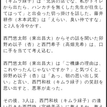
（キムラ緑子）は「北浜の店でな、私がトイレ
から出たら、ハンカチを無くした先生が往生し
てはって」と出会った切っ掛けを話した。藤井
耕作（木本武宏）は「えらい、臭い仲ですな」
と2人を冷やかす。
西門悠太郎（東出昌大）からその話を聞いた卯
野め以子（杏）と西門希子（高畑充希）は、口
に手を当てて考え込む。
西門悠太郎（東出昌大）は「ご機嫌の理由は、
これやったんじゃないですか？」と気づくと、
卯野め以子（杏）は「あっ、朝の思い出し笑
い」と言い、西門和枝（キムラ緑子）の笑顔を
思い出すと、悪寒が走った。
その後、3人は、西門和枝（キムラ緑子）の逢
い引きを西門静（宮崎美子）に教えるか、教え