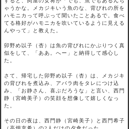
すると、肉屋の女将が「でも、魚でもあるんち
ゃうかな。メカジキいう魚のな、背びれの所を
ハモニカって呼ぶって聞いたことあるで。食べ
てる格好がハモニカを吹いているように見える
んやって」と教えた。
卯野め以子（杏）は魚の背びれにかぶりつく真
似をして、「ああ。へー」と納得して感心し
た。
さて、帰宅した卯野め以子（杏）は、メカジキ
の背びれを煮込み、アバラ肉をタレにつけ込
み、「お静さん、喜ぶだろうな」と言い、西門
静（宮崎美子）の笑顔を想像して嬉しくなっ
た。
その日の夜は、西門静（宮崎美子）と西門希子
（高畑充希）の2人だけの夕食だった。