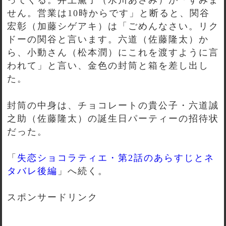
ってくる。井上薫子（水川あさみ）が「すみま
せん。営業は10時からです」と断ると、関谷
宏彰（加藤シゲアキ）は「ごめんなさい。リク
ドーの関谷と言います。六道（佐藤隆太）か
ら、小動さん（松本潤）にこれを渡すように言
われて」と言い、金色の封筒と箱を差し出し
た。
封筒の中身は、チョコレートの貴公子・六道誠
之助（佐藤隆太）の誕生日パーティーの招待状
だった。
「
失恋ショコラティエ・第2話のあらすじとネ
タバレ後編
」へ続く。
スポンサードリンク