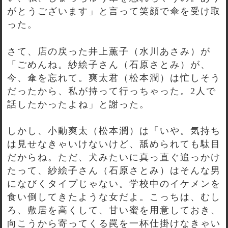
がとうございます」と言って笑顔で傘を受け取
った。
さて、店の戻った井上薫子（水川あさみ）が
「ごめんね。紗絵子さん（石原さとみ）が、
今、傘を忘れて。爽太君（松本潤）は忙しそう
だったから、私が持って行っちゃった。2人で
話したかったよね」と謝った。
しかし、小動爽太（松本潤）は「いや。気持ち
は見せなきゃいけないけど、舐められても駄目
だからね。ただ、犬みたいに真っ直ぐ追っかけ
たって、紗絵子さん（石原さとみ）はそんな男
になびくタイプじゃない。学校中のイケメンを
食い倒してきたような女だよ。こっちは、むし
ろ、敷居を高くして、甘い蜜を用意しておき、
向こうから寄ってくる罠を一杯仕掛けなきゃい