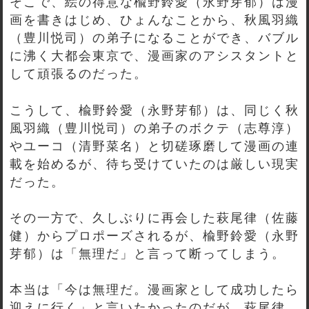
そこで、絵の得意な楡野鈴愛（永野芽郁）は漫
画を書きはじめ、ひょんなことから、秋風羽織
（豊川悦司）の弟子になることができ、バブル
に沸く大都会東京で、漫画家のアシスタントと
して頑張るのだった。
こうして、楡野鈴愛（永野芽郁）は、同じく秋
風羽織（豊川悦司）の弟子のボクテ（志尊淳）
やユーコ（清野菜名）と切磋琢磨して漫画の連
載を始めるが、待ち受けていたのは厳しい現実
だった。
その一方で、久しぶりに再会した萩尾律（佐藤
健）からプロポーズされるが、楡野鈴愛（永野
芽郁）は「無理だ」と言って断ってしまう。
本当は「今は無理だ。漫画家として成功したら
迎えに行く」と言いたかったのだが、萩尾律