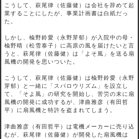
こうして、萩尾律（佐藤健）は会社を辞めて起
業することにしたが、事業計画書は白紙だっ
た。
しかし、楡野鈴愛（永野芽郁）が入院中の母・
楡野晴（松雪泰子）に高原の風を届けたいと言
うと、萩尾律（佐藤健）は「よそ風」を送る扇
風機の開発を思いついた。
こうして、萩尾律（佐藤健）は楡野鈴愛（永野
芽郁）と一緒に「スパロウリズム」を設立し
て、「そよ風」の研究を開始し、苦労の末に扇
風機の開発に成功するが、津曲雅彦（有田哲
平）に扇風機と特許を盗まれてしまう。
津曲雅彦（有田哲平）は電機メーカーに売り込
むが、萩尾律（佐藤健）が開発した扇風機は