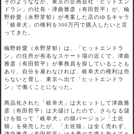
そのようななか、東京の企画会社「ヒットエン
ドラン」の社長・津曲雅彦（有田哲平）が、楡
野鈴愛（永野芽郁）が考案した店のゆるキャラ
「岐阜犬」の権利を300万円で購入したいと言
ってきた。
楡野鈴愛（永野芽郁）は、「ヒットエンドラ
ン」の住所が有名なスケート場の近くで、津曲
雅彦（有田哲平）が事務員を探していることも
あり、自分を雇わなければ、岐阜犬の権利は売
らないと脅し、東京へ出て「ヒットエンドラ
ン」で働くことになった。
商品化された「岐阜犬」は大ヒットして津曲雅
彦（有田哲平）は大儲けしたので、さらなる儲
けを狙って「岐阜犬」の猫バージョン「土佐
猫」を発売したが、「土佐猫」は全く売れず、
津曲雅彦（有田哲平）は大量の在庫を抱えてえ