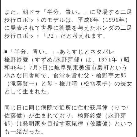
また、朝ドラ「半分、青い。」に登場する二足
歩行ロボットのモデルは、平成8年（1996年）
に発表されて世界に衝撃を与えたホンダの二足
歩行ロボット「P2」だと考えれます。
■「半分、青い。」-あらすじとネタバレ
楡野鈴愛（すずめ/永野芽郁）は、1971年（昭
和46年）7月7日に岐阜県東美濃市梟町という
小さな田舎町で、食堂を営む父・楡野宇太郎
（滝藤賢一）と母・楡野晴（松雪泰子）の長女
として生まれた。
同じ日に同じ病院で近所に住む萩尾律（りつ/
佐藤健）が生まれており、楡野鈴愛（永野芽
郁）は発明家を目指す萩尾律（佐藤健）といつ
も一緒だった。