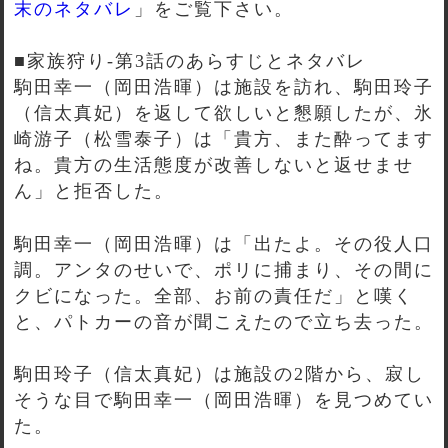
末のネタバレ
」をご覧下さい。
■家族狩り-第3話のあらすじとネタバレ
駒田幸一（岡田浩暉）は施設を訪れ、駒田玲子
（信太真妃）を返して欲しいと懇願したが、氷
崎游子（松雪泰子）は「貴方、また酔ってます
ね。貴方の生活態度が改善しないと返せませ
ん」と拒否した。
駒田幸一（岡田浩暉）は「出たよ。その役人口
調。アンタのせいで、ポリに捕まり、その間に
クビになった。全部、お前の責任だ」と嘆く
と、パトカーの音が聞こえたので立ち去った。
駒田玲子（信太真妃）は施設の2階から、寂し
そうな目で駒田幸一（岡田浩暉）を見つめてい
た。