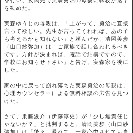
を行い、玄関先で実森勇治の母親に転校か退学
を勧めた。
実森ゆうじの母親は、「上がって、勇治に直接
言って欲しい。先生が言ってくれれば、あの子
も考えるかも知れない」と頼んだが、清岡美歩
（山口紗弥加）は「ご家族で話し合われるべき
です。方針が決まれば、電話で結構ですので、
学校にお知らせ下さい」と告げ、実森家を後に
した。
家の中に戻って崩れ落ちた実森勇治の母親は、
心理カウンセラーによる無料相談の広告を見つ
けた。
さて、巣藤浚介（伊藤淳史）が「少し無責任じ
ゃないか？」と批判すると、清岡美歩（山口紗
弥加）は「後々、暴れて、一家心中されても責