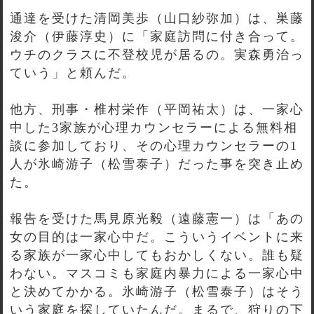
通達を受けた清岡美歩（山口紗弥加）は、巣藤
浚介（伊藤淳史）に「家庭訪問に付き合って。
ウチのクラスに不登校児が居るの。実森勇治っ
ていう」と頼んだ。
他方、刑事・椎村栄作（平岡祐太）は、一家心
中した3家族が心理カウンセラーによる無料相
談に参加しており、その心理カウンセラーの1
人が氷崎游子（松雪泰子）だった事を突き止め
た。
報告を受けた馬見原光毅（遠藤憲一）は「あの
女の目的は一家心中だ。こういうイベントに来
る家族が一家心中してもおかしくない。誰も疑
わない。マスコミも家庭内暴力による一家心中
と決めてかかる。氷崎游子（松雪泰子）はそう
いう家庭を探していたんだ。まるで、狩りの下