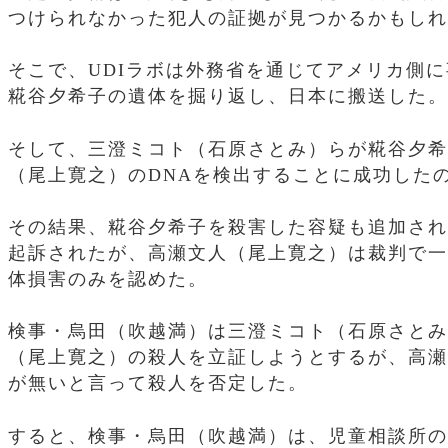
つけられなかった犯人の証拠が見つかるかもしれ
そこで、UDIラボは外務省を通じてアメリカ側
糀谷夕希子の遺体を掘り返し、日本に搬送した。
そして、三澄ミコト（石原さとみ）らが糀谷夕希
（尾上寛之）のDNAを検出することに成功した
その結果、糀谷夕希子を殺害した容疑も追加され
起訴されたが、高瀬文人（尾上寛之）は裁判で一
体損害のみを認めた。
検事・烏田（吹越満）は三澄ミコト（石原さとみ
（尾上寛之）の殺人を立証しようとするが、高瀬
が無いと言って殺人を否定した。
すると、検事・烏田（吹越満）は、児童相談所の