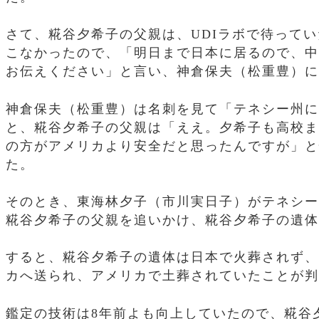
さて、糀谷夕希子の父親は、UDIラボで待って
こなかったので、「明日まで日本に居るので、中
お伝えください」と言い、神倉保夫（松重豊）に
神倉保夫（松重豊）は名刺を見て「テネシー州に
と、糀谷夕希子の父親は「ええ。夕希子も高校ま
の方がアメリカより安全だと思ったんですが」と
た。
そのとき、東海林夕子（市川実日子）がテネシー
糀谷夕希子の父親を追いかけ、糀谷夕希子の遺体
すると、糀谷夕希子の遺体は日本で火葬されず、
カへ送られ、アメリカで土葬されていたことが判
鑑定の技術は8年前よも向上していたので、糀谷