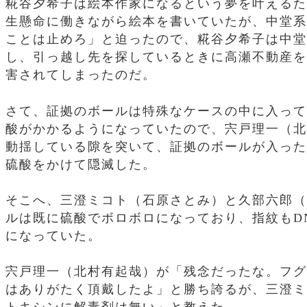
糀谷夕希子は絵本作家になるという夢を叶えるた
生懸命に働きながら絵本を書いていたが、中堂系
ことは止めろ」と迫ったので、糀谷夕希子は中堂
し、引っ越し先を探しているときに高瀬不動産を
害されてしまったのだ。
さて、証拠のボールは特殊なケースの中に入って
酸がかかるようになっていたので、宍戸理一（北
動揺している隙を突いて、証拠のボールが入った
硫酸をかけて隠滅した。
そこへ、三澄ミコト（石原さとみ）と久部六郎（
ルは既に硫酸でボロボロになっており、指紋もD
になっていた。
宍戸理一（北村有起哉）が「残念だったな。フグ
はありがたく頂戴したよ」と勝ち誇るが、三澄ミ