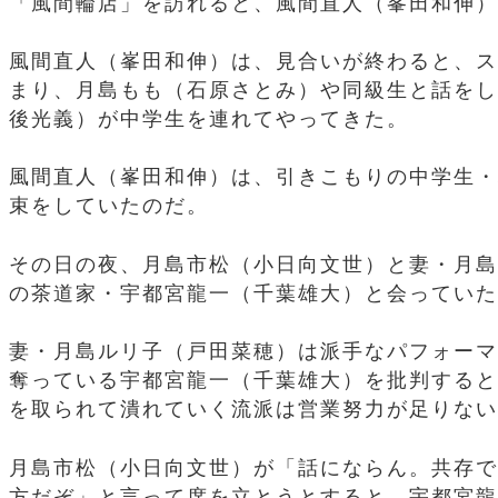
「風間輪店」を訪れると、風間直人（峯田和伸）
風間直人（峯田和伸）は、見合いが終わると、ス
まり、月島もも（石原さとみ）や同級生と話をし
後光義）が中学生を連れてやってきた。
風間直人（峯田和伸）は、引きこもりの中学生・
束をしていたのだ。
その日の夜、月島市松（小日向文世）と妻・月島
の茶道家・宇都宮龍一（千葉雄大）と会っていた
妻・月島ルリ子（戸田菜穂）は派手なパフォーマ
奪っている宇都宮龍一（千葉雄大）を批判すると
を取られて潰れていく流派は営業努力が足りない
月島市松（小日向文世）が「話にならん。共存で
方だぞ」と言って席を立とうとすると、宇都宮龍