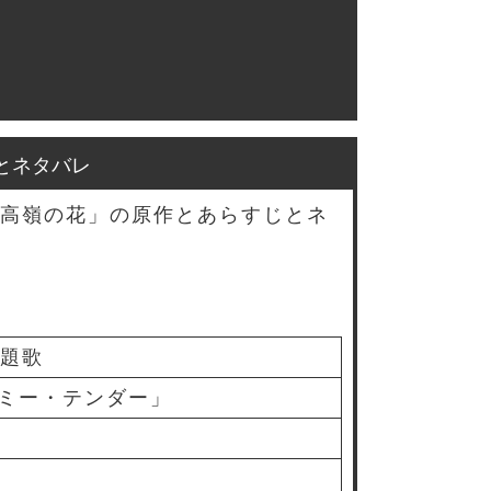
とネタバレ
高嶺の花」の原作とあらすじとネ
主題歌
ミー・テンダー」