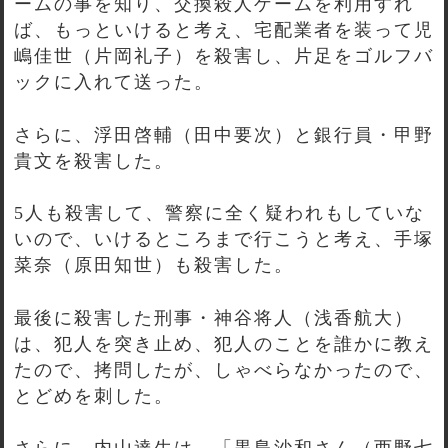
ームの事を知り、交換殺人ゲームを利用すれ
ば、もっといけると考え、宅配業者を装って児
嶋佳世（片岡礼子）を殺害し、片足をゴルフバ
ックに入れて送った。
さらに、浮田啓輔（田中要次）と銀行員・甲野
貴文を殺害した。
5人も殺害して、警察に全く疑われもしていな
いので、いけるところまで行こうと考え、手塚
菜奈（原田知世）も殺害した。
最後に殺害した刑事・神谷将人（浅香航大）
は、犯人を突き止め、犯人のことを誰かに教え
たので、拷問したが、しゃべらなかったので、
とどめを刺した。
さらに、内山達生は、「黒島沙和さん（西野七