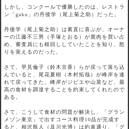
しかし、コンクールで優勝したのは、レストラ
ン「gaku」の丹後学（尾上菊之助）だった。
丹後学（尾上菊之助）は素直に喜ぶが、オーナ
ーの江藤不三男（手塚とおる）が鹿肉を買い占
め、審査員にも根回ししていたことを知り、怒
りを覚えるのだった。
さて、早見倫子（鈴木京香）らが戻って落ち込
んでいると、尾花夏樹（木村拓哉）が峰岸を連
れて戻ってきた。峰岸がジビエや山菜など、最
高の食材を調達することを約束してくれたので
ある。
さて、こうして食材の問題が解決し、「グラン
メゾン東京」で出すコース料理10品が完成す
ると、相沢瓶人（及川光博）は約束通り、「グ