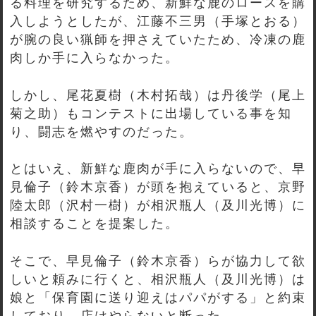
る料理を研究するため、新鮮な鹿のロースを購
入しようとしたが、江藤不三男（手塚とおる）
が腕の良い猟師を押さえていたため、冷凍の鹿
肉しか手に入らなかった。
しかし、尾花夏樹（木村拓哉）は丹後学（尾上
菊之助）もコンテストに出場している事を知
り、闘志を燃やすのだった。
とはいえ、新鮮な鹿肉が手に入らないので、早
見倫子（鈴木京香）が頭を抱えていると、京野
陸太郎（沢村一樹）が相沢瓶人（及川光博）に
相談することを提案した。
そこで、早見倫子（鈴木京香）らが協力して欲
しいと頼みに行くと、相沢瓶人（及川光博）は
娘と「保育園に送り迎えはパパがする」と約束
しており、店はやらないと断った。