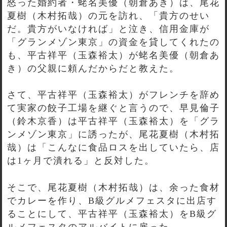
怒った婚約者・蛯名美優（朝倉あき）は、尾花
夏樹（木村拓哉）の元を訪れ、「貴方のせい
だ。貴方がいなければ」と泣き、信用金庫が
「グランメゾン東京」の資金を貸してくれたの
も、平古祥平（玉森裕太）が蛯名美優（朝倉あ
き）の父親に頼んだからだと教えた。
さて、平古祥平（玉森裕太）がフレンチを辞め
て実家の餃子工場を継ぐと言うので、早見倫子
（鈴木京香）は平古祥平（玉森裕太）を「グラ
ンメゾン東京」に誘ったが、尾花夏樹（木村拓
哉）は「こんなに食品ロスを出していたら、店
は1ヶ月で潰れる」と反対した。
そこで、尾花夏樹（木村拓哉）は、余った食材
でカレーを作り、B級グルメフェスタに出店す
ることにして、平古祥平（玉森裕太）をB級グ
ルメフェスタのアルバイトに雇った。