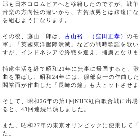
郎も日本コロムビアへと移籍したのですが、戦争
音楽の方向性の違いから、古賀政男とは疎遠にな
を組むようになります。
その後、藤山一郎は、
古山裕一（窪田正孝）
のモ
軍」「英國東洋艦隊潰滅」などの戦時歌謡を歌い
すが、インドネシアで終戦を迎え、捕虜となりま
捕虜生活を経て昭和21年に無事に帰国すると、
曲を飛ばし、昭和24年には、服部良一の作曲し
関裕而が作曲した「長崎の鐘」も大ヒットさせま
そして、昭和26年の第1回NHK紅白歌合戦に出
ると、43回連続出演しました。
また、昭和27年の東京オリンピックに便乗して
た。