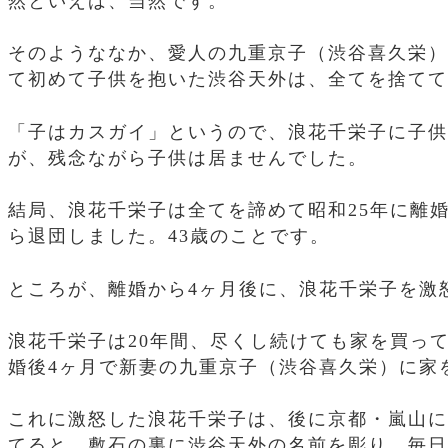
然といえば、当然です。
そのようななか、愛人の九重京子（渋谷喜久栄）
て初めて子供を抱いた渋谷天外は、全てを捨てて
「子はカスガイ」というので、浪花千栄子に子供
が、残念ながら子供は居ませんでした。
結局、浪花千栄子は全てを諦めて昭和25年に離婚
ら退団しました。43歳のことです。
ところが、離婚から4ヶ月後に、浪花千栄子を激
浪花千栄子は20年間、尽くし続けても家を買っ
婚後4ヶ月で新妻の九重京子（渋谷喜久栄）に家
これに激怒した浪花千栄子は、後に京都・嵐山に
てると、敷石の裏に渋谷天外の名前を彫り、毎日