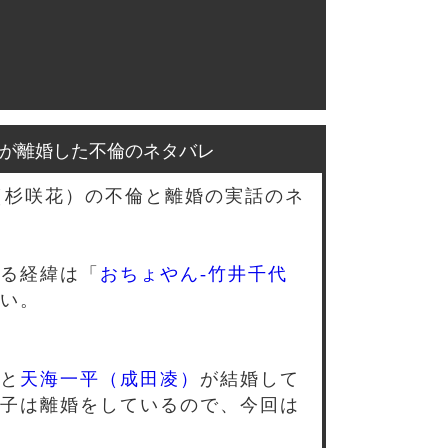
が離婚した不倫のネタバレ
（杉咲花）の不倫と離婚の実話のネ
る経緯は「
おちょやん-竹井千代
い。
と
天海一平（成田凌）
が結婚して
子は離婚をしているので、今回は