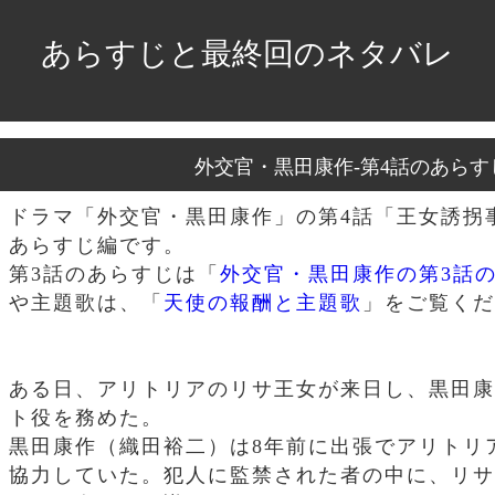
あらすじと最終回のネタバレ
外交官・黒田康作-第4話のあらす
ドラマ「外交官・黒田康作」の第4話「王女誘拐
あらすじ編です。
第3話のあらすじは「
外交官・黒田康作の第3話
や主題歌は、「
天使の報酬と主題歌
」をご覧くだ
ある日、アリトリアのリサ王女が来日し、黒田康
ト役を務めた。
黒田康作（織田裕二）は8年前に出張でアリトリ
協力していた。犯人に監禁された者の中に、リサ