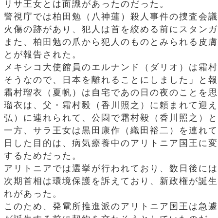
リサ王女とは面識があったのだった。
警視庁では柏田勉（八神蓮）殺人事件の捜査会議
火傷の跡があり、犯人は首を絞める前にスタンガ
また、柏田勉の爪から犯人のものとみられる皮膚
とが報告された。
メキシコ大使館員のエルナンド（ダリオ）は霜村
そうなので、日本を離れることにしました」と報
霜村瑠衣（夏帆）は自宅であの日の夜のことを思
瑠衣は、父・霜村毅（香川照之）に頼まれて迎え
弘）に連れられて、公園で霜村毅（香川照之）と
一方、サラ王女は黒田康作（織田裕二）を連れて
日した目的は、病気療養中のアリトニア国王に変
するためだった。
アリトニアでは選挙が行われており、数日後には
次期首相は環境保護を訴えており、新政権が誕生
れがあった。
このため、発電所推進派のアリトニア国王は急遽