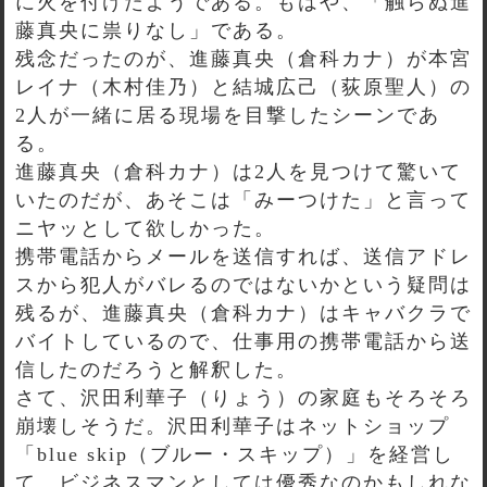
に火を付けたようである。もはや、「触らぬ進
藤真央に祟りなし」である。
残念だったのが、進藤真央（倉科カナ）が本宮
レイナ（木村佳乃）と結城広己（荻原聖人）の
2人が一緒に居る現場を目撃したシーンであ
る。
進藤真央（倉科カナ）は2人を見つけて驚いて
いたのだが、あそこは「みーつけた」と言って
ニヤッとして欲しかった。
携帯電話からメールを送信すれば、送信アドレ
スから犯人がバレるのではないかという疑問は
残るが、進藤真央（倉科カナ）はキャバクラで
バイトしているので、仕事用の携帯電話から送
信したのだろうと解釈した。
さて、沢田利華子（りょう）の家庭もそろそろ
崩壊しそうだ。沢田利華子はネットショップ
「blue skip（ブルー・スキップ）」を経営し
て、ビジネスマンとしては優秀なのかもしれな