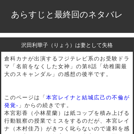
あらすじと最終回のネタバレ
沢田利華子（りょう）は妻として失格
倉科カナが出演するフジテレビ系のお受験ドラ
マ「名前をなくした女神」の第8話「幼稚園最
大のスキャンダル」の感想の後半です。
このページは「
本宮レイナと結城広己の不倫が
発覚-
」からの続きです。
本宮彩香（小林星蘭）は紙コップを積み上げる
行動観察の授業でミスをするのだが、本宮レイ
ナ（木村佳乃）がきつく叱らないので違和を感