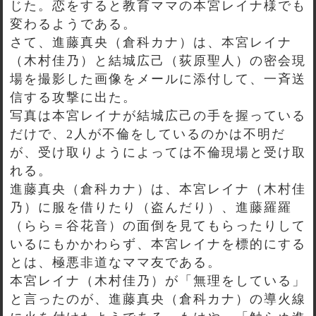
じた。恋をすると教育ママの本宮レイナ様でも
変わるようである。
さて、進藤真央（倉科カナ）は、本宮レイナ
（木村佳乃）と結城広己（荻原聖人）の密会現
場を撮影した画像をメールに添付して、一斉送
信する攻撃に出た。
写真は本宮レイナが結城広己の手を握っている
だけで、2人が不倫をしているのかは不明だ
が、受け取りようによっては不倫現場と受け取
れる。
進藤真央（倉科カナ）は、本宮レイナ（木村佳
乃）に服を借りたり（盗んだり）、進藤羅羅
（らら＝谷花音）の面倒を見てもらったりして
いるにもかかわらず、本宮レイナを標的にする
とは、極悪非道なママ友である。
本宮レイナ（木村佳乃）が「無理をしている」
と言ったのが、進藤真央（倉科カナ）の導火線