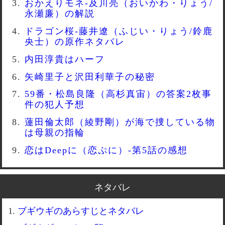
おかえりモネ-及川亮（おいかわ・りょう/
永瀬廉）の解説
ドラゴン桜-藤井遼（ふじい・りょう/鈴鹿
央士）の原作ネタバレ
内田淳貴はハーフ
矢崎里子と沢田利華子の秘密
59番・松島良隆（高杉真宙）の答案2枚事
件の犯人予想
蓮田倫太郎（綾野剛）が海で捜している物
は母親の指輪
恋はDeepに（恋ぷに）-第5話の感想
ネタバレ
ブギウギのあらすじとネタバレ