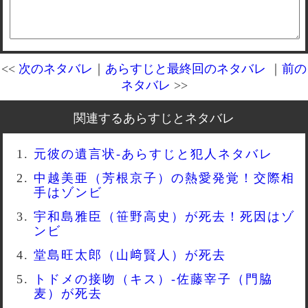
<<
次のネタバレ
｜
あらすじと最終回のネタバレ
｜
前の
ネタバレ
>>
関連するあらすじとネタバレ
元彼の遺言状-あらすじと犯人ネタバレ
中越美亜（芳根京子）の熱愛発覚！交際相
手はゾンビ
宇和島雅臣（笹野高史）が死去！死因はゾ
ンビ
堂島旺太郎（山﨑賢人）が死去
トドメの接吻（キス）-佐藤宰子（門脇
麦）が死去