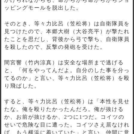
かけられながらも、命からがら命からがらショ
ッピングモールを脱出した。
そのとき、等々力比呂（笠松将）は自衛隊員を
見つけたので、本郷大樹（大谷亮平）が撃たれ
たことを思だし、背後から弓で撃ち、自衛隊員
を殺したので、反撃の発砲を受けた。
間宮響（竹内涼真）は安全な場所まで逃げる
と、「何をやってんだよ。自分のした事を分っ
てるのか」と言い、等々力比呂（笠松将）を殴
り飛ばした。
すると、等々力比呂（笠松将）は「本性を見せ
たな。俺を殴りたかったんだろ。俺が抜ける
か、お前が抜けるか、2つに1つだ。コイツの
せいで危険な目に遭った。コイツさえ居なけれ
ば、もう横浜に着いていた」と言い、仲間に意