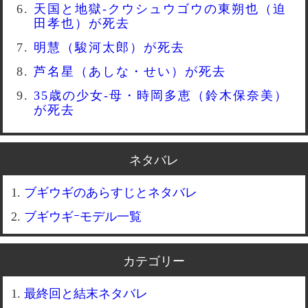
天国と地獄-クウシュウゴウの東朔也（迫
田孝也）が死去
明慧（駿河太郎）が死去
芦名星（あしな・せい）が死去
35歳の少女-母・時岡多恵（鈴木保奈美）
が死去
ネタバレ
ブギウギのあらすじとネタバレ
ブギウギｰモデル一覧
カテゴリー
最終回と結末ネタバレ