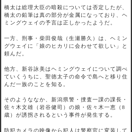
橋太は総理大臣の暗殺については否定したが、
橋太の鉛筆は真の部分が金属になっており、ヘ
ミングウェイの予言は正しかったようだ。
一方、刑事・柴田俊哉（生瀬勝久）は、ヘミン
グウェイに「娘のヒカリに会わせて欲しい」と
頼んだ。
他方、新谷詠美はヘミングウェイについて調べ
ていくうちに、聖徳太子の命令で島へと移り住
んだ一族のことを知る。
そのようななか、新潟県警・捜査一課の課長・
佐々木文雄（岩谷健司）の娘・佐々木一恵（8
歳）が誘拐されるという事件が発生する。
防犯カメラの映像から犯人は警察官に変装して