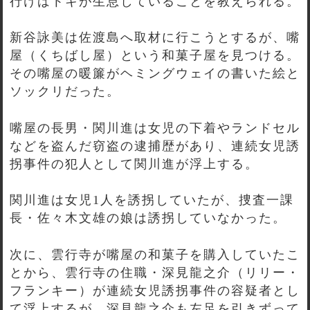
行けばトキが生息していることを教えられる。
新谷詠美は佐渡島へ取材に行こうとするが、嘴
屋（くちばし屋）という和菓子屋を見つける。
その嘴屋の暖簾がヘミングウェイの書いた絵と
ソックリだった。
嘴屋の長男・関川進は女児の下着やランドセル
などを盗んだ窃盗の逮捕歴があり、連続女児誘
拐事件の犯人として関川進が浮上する。
関川進は女児1人を誘拐していたが、捜査一課
長・佐々木文雄の娘は誘拐していなかった。
次に、雲行寺が嘴屋の和菓子を購入していたこ
とから、雲行寺の住職・深見龍之介（リリー・
フランキー）が連続女児誘拐事件の容疑者とし
て浮上するが、深見龍之介も左足を引きずって