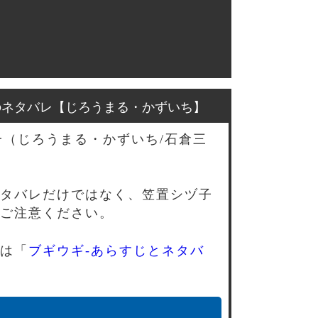
のネタバレ【じろうまる・かずいち】
一（じろうまる・かずいち/石倉三
タバレだけではなく、笠置シヅ子
ご注意ください。
は「
ブギウギ-あらすじとネタバ