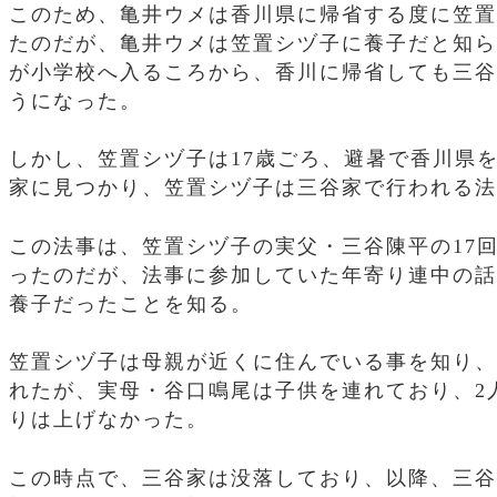
このため、亀井ウメは香川県に帰省する度に笠置
たのだが、亀井ウメは笠置シヅ子に養子だと知ら
が小学校へ入るころから、香川に帰省しても三谷
うになった。
しかし、笠置シヅ子は17歳ごろ、避暑で香川県
家に見つかり、笠置シヅ子は三谷家で行われる法
この法事は、笠置シヅ子の実父・三谷陳平の17
ったのだが、法事に参加していた年寄り連中の話
養子だったことを知る。
笠置シヅ子は母親が近くに住んでいる事を知り、
れたが、実母・谷口鳴尾は子供を連れており、2
りは上げなかった。
この時点で、三谷家は没落しており、以降、三谷